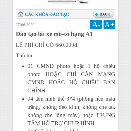
BACK
CÁC KHÓA ĐÀO TẠO
A-
A+
27/06/2020
Đào tạo lái xe mô-tô hạng A1
LỆ PHÍ CHỈ CÓ 660.000đ.
Thủ tục:
01 CMND photo hoặc 1 hộ chiếu
photo HOẶC CHỈ CẦN MANG
CMND HOẶC HỘ CHIẾU BẢN
CHÍNH
04 tấm hình thẻ 3*4 (phông nền màu
trắng, không đeo kính, không che tai,
không che lông mày) hoặc TRUNG
TÂM HỖ TRỢ CHỤP HÌNH