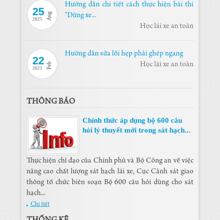
Hướng dẫn chi tiết cách thực hiện bài thi
25
Aug
"Dừng xe...
2025
Học lái xe an toàn
Hướng dẫn sửa lỗi hẹp phải ghép ngang
22
Học lái xe an toàn
Feb
2023
THÔNG BÁO
Chính thức áp dụng bộ 600 câu
hỏi lý thuyết mới trong sát hạch...
Thực hiện chỉ đạo của Chính phủ và Bộ Công an về việc
nâng cao chất lượng sát hạch lái xe, Cục Cảnh sát giao
thông tổ chức biên soạn Bộ 600 câu hỏi dùng cho sát
hạch...
Chi tiết