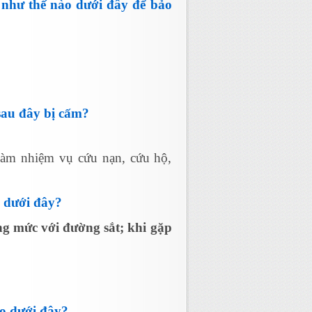
u như thế nào dưới đây để bảo
sau đây bị cấm?
làm nhiệm vụ cứu nạn, cứu hộ,
o dưới đây?
g mức với đường sắt; khi gặp
ào dưới đây?