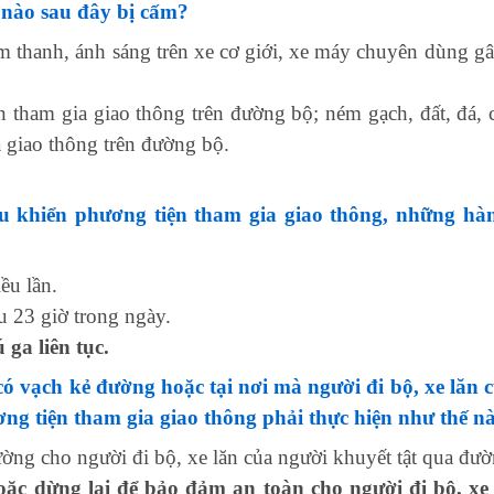
 nào sau đây bị cấm?
âm thanh, ánh sáng trên xe cơ giới, xe máy chuyên dùng gây
n tham gia giao thông trên đường bộ; ném gạch, đất, đá, c
 giao thông trên đường bộ.
ều khiển phương tiện tham gia giao thông, những hà
ều lần.
u 23 giờ trong ngày.
ga liên tục.
có vạch kẻ đường hoặc tại nơi mà người đi bộ, xe lăn
ng tiện tham gia giao thông phải thực hiện như thế n
ng cho người đi bộ, xe lăn của người khuyết tật qua đườ
oặc dừng lại để bảo đảm an toàn cho người đi bộ, xe