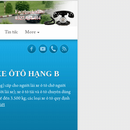
Facebook/zalo:
0327.404.404
Tin tức
More
XE ÔTÔ HẠNG B
) cấp cho người lái xe ô tô chở người
 lái xe); xe ô tô tải và ô tô chuyên dùng
ế đến 3.500 kg; các loại xe ô tô quy định
iết