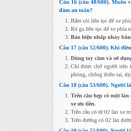
Câu 16 (câu 48/600). Muốn vư
đảm an toàn?
Bấm còi liên tục để xe phí
Rú ga liên tục để xe phía t
Báo hiệu nhấp nháy bằng
Câu 17 (câu 52/600). Khi điề
Dùng tay cầm và sử dụng 
Chỉ được chở người trên 
phòng, chống thiên tai, d
Câu 18 (câu 53/600). Người l
Trên cầu hẹp có một làn
xe ưu tiên.
Trên cầu có từ 02 làn xe tr
Trên đường có 02 làn đườn
Câu 19 (câu 55/600). Người l