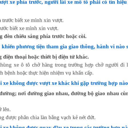
ợt xe phía trước, người lái xe mô tô phải có tín hiệ
a trước biết xe mình xin vượt.
rước biết xe mình xin vượt.
 đèn chiếu sáng phía trước hoặc còi.
u khiển phương tiện tham gia giao thông, hành vi nào 
điện thoại hoặc thiết bị điện tử khác.
thùng xe ô tô chở hàng trong trường hợp chở người đi 
ịch bệnh hoặc thực hiện nhiệm vụ khẩn cấp.
ái xe không được vượt xe khác khi gặp trường hợp nà
 đường; nơi đường giao nhau, đường bộ giao nhau cùn
ở lên.
g được phân chia làn bằng vạch kẻ nét đứt.
ái xe không được quay đầu xe trong các trường hợp n