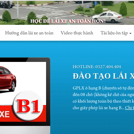
Hướng dẫn lái xe an toàn
Video thực hành
Tài liệu ôn tập
HOTLINE: 0327.404.404
ĐÀO TẠO LÁI 
GPLX ô hạng B (chuyển số tự động
đến 08 chỗ (không kể chỗ của người
có khối lượng toàn bộ theo thiết k
cho giấy phép lái xe hạng B...
Chi t