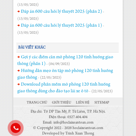
(13/05/2025)
Đáp án 600 câu hỏi lý thuyết 2025 (phần 2)
-
(13/05/2025)
Đáp án 600 câu hỏi lý thuyết 2025 (phần 1)
-
(13/05/2025)
BÀI VIẾT KHÁC
Gợi ý các điểm căn mô phỏng 120 tình huống giao
thông (phần 1)
- (04/09/2023)
Hướng dẫn mẹo ôn tập mô phỏng 120 tình huống
giao thông
- (22/05/2023)
Download phần mềm mô phỏng 120 tình huống
giao thông dùng cho đào tạo lái xe ô tô
- (22/05/2023)
TRANG CHỦ
GIỚI THIỆU
LIÊN HỆ
SITEMAP
Địa chỉ: Tổ DP Tân Mỹ, P. Từ Liêm, TP. Hà Nội.
Điện thoại: 0327.404.404
Email: info@hoclaixeantoan.com
© Copyright 2022 - 2026 hoclaixeantoan.com
Developed by Trinh Xuan Thong