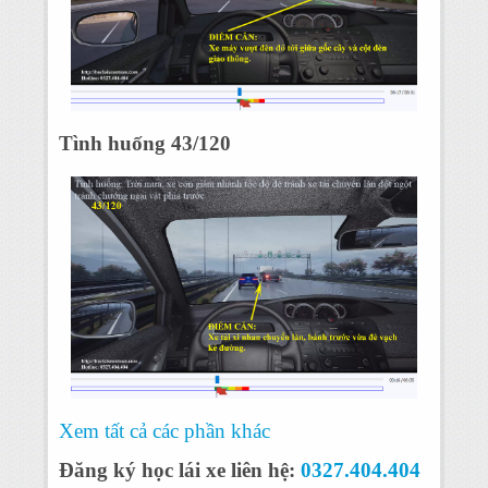
Tình huống 43/120
Xem tất cả các phần khác
Đăng ký học lái xe liên hệ:
0327.404.404