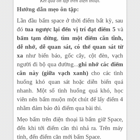
Kết quả ôn tập trên điện thoại.
Hướng dẫn mẹo ôn tập:
Lần đầu bấm space ở thời điểm bất kỳ, sau
đó
tua ngược lại đến vị trí đạt điểm 5
và
bấm tạm dừng
,
tìm một
điểm căn tĩnh,
dễ nhớ, dễ quan sát, có thể quan sát từ
xa
như biển báo, gốc cây, cột đèn, vạch
người đi bộ qua đường...
ghi nhớ các điểm
căn này (giữa vạch xanh)
cho các tình
huống khó quan sát hoặc diễn biến quá
nhanh. Một số tình huống quá khó, học
viên nên bấm muộn một chút để lấy điểm 4
nhằm đảm bảo đủ điểm qua bài thi.
Mẹo bấm trên điện thoại là bấm giữ Space,
đến khi tới điểm căn thì nhả ra. Trên máy
tính, đến điểm căn mới bấm Space.