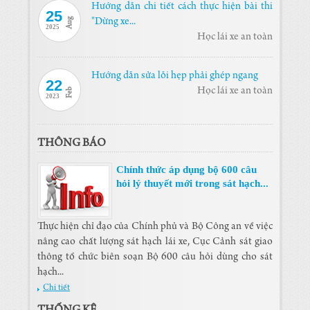
Hướng dẫn chi tiết cách thực hiện bài thi
25
Aug
"Dừng xe...
2025
Học lái xe an toàn
Hướng dẫn sửa lỗi hẹp phải ghép ngang
22
Học lái xe an toàn
Feb
2023
THÔNG BÁO
Chính thức áp dụng bộ 600 câu
hỏi lý thuyết mới trong sát hạch...
Thực hiện chỉ đạo của Chính phủ và Bộ Công an về việc
nâng cao chất lượng sát hạch lái xe, Cục Cảnh sát giao
thông tổ chức biên soạn Bộ 600 câu hỏi dùng cho sát
hạch...
Chi tiết